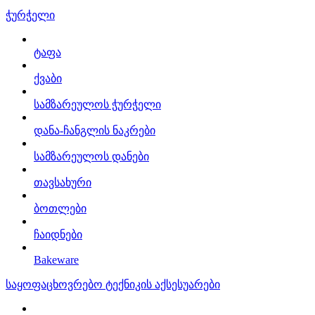
ჭურჭელი
ტაფა
ქვაბი
სამზარეულოს ჭურჭელი
დანა-ჩანგლის ნაკრები
სამზარეულოს დანები
თავსახური
ბოთლები
ჩაიდნები
Bakeware
საყოფაცხოვრებო ტექნიკის აქსესუარები