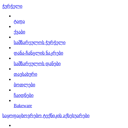
ჭურჭელი
ტაფა
ქვაბი
სამზარეულოს ჭურჭელი
დანა-ჩანგლის ნაკრები
სამზარეულოს დანები
თავსახური
ბოთლები
ჩაიდნები
Bakeware
საყოფაცხოვრებო ტექნიკის აქსესუარები