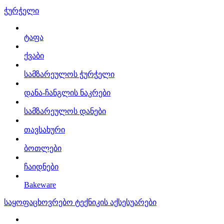
ჭურჭელი
ტაფა
ქვაბი
სამზარეულოს ჭურჭელი
დანა-ჩანგლის ნაკრები
სამზარეულოს დანები
თავსახური
ბოთლები
ჩაიდნები
Bakeware
საყოფაცხოვრებო ტექნიკის აქსესუარები