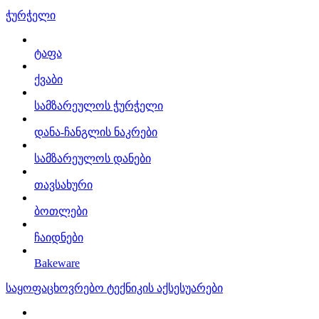
ჭურჭელი
ტაფა
ქვაბი
სამზარეულოს ჭურჭელი
დანა-ჩანგლის ნაკრები
სამზარეულოს დანები
თავსახური
ბოთლები
ჩაიდნები
Bakeware
საყოფაცხოვრებო ტექნიკის აქსესუარები