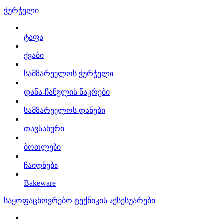
ჭურჭელი
ტაფა
ქვაბი
სამზარეულოს ჭურჭელი
დანა-ჩანგლის ნაკრები
სამზარეულოს დანები
თავსახური
ბოთლები
ჩაიდნები
Bakeware
საყოფაცხოვრებო ტექნიკის აქსესუარები