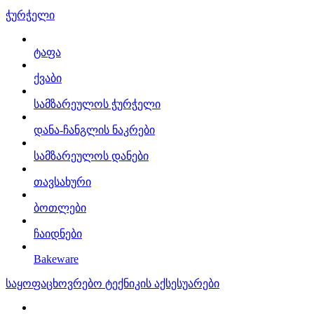
ჭურჭელი
ტაფა
ქვაბი
სამზარეულოს ჭურჭელი
დანა-ჩანგლის ნაკრები
სამზარეულოს დანები
თავსახური
ბოთლები
ჩაიდნები
Bakeware
საყოფაცხოვრებო ტექნიკის აქსესუარები