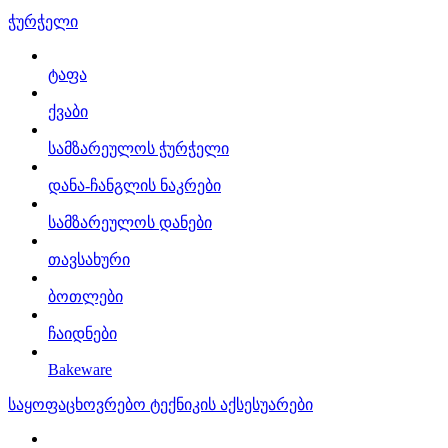
ჭურჭელი
ტაფა
ქვაბი
სამზარეულოს ჭურჭელი
დანა-ჩანგლის ნაკრები
სამზარეულოს დანები
თავსახური
ბოთლები
ჩაიდნები
Bakeware
საყოფაცხოვრებო ტექნიკის აქსესუარები