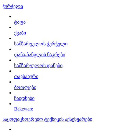
ჭურჭელი
ტაფა
ქვაბი
სამზარეულოს ჭურჭელი
დანა-ჩანგლის ნაკრები
სამზარეულოს დანები
თავსახური
ბოთლები
ჩაიდნები
Bakeware
საყოფაცხოვრებო ტექნიკის აქსესუარები