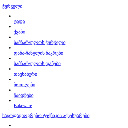
ჭურჭელი
ტაფა
ქვაბი
სამზარეულოს ჭურჭელი
დანა-ჩანგლის ნაკრები
სამზარეულოს დანები
თავსახური
ბოთლები
ჩაიდნები
Bakeware
საყოფაცხოვრებო ტექნიკის აქსესუარები