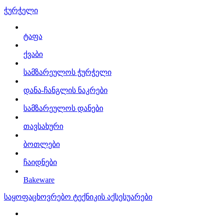
ჭურჭელი
ტაფა
ქვაბი
სამზარეულოს ჭურჭელი
დანა-ჩანგლის ნაკრები
სამზარეულოს დანები
თავსახური
ბოთლები
ჩაიდნები
Bakeware
საყოფაცხოვრებო ტექნიკის აქსესუარები