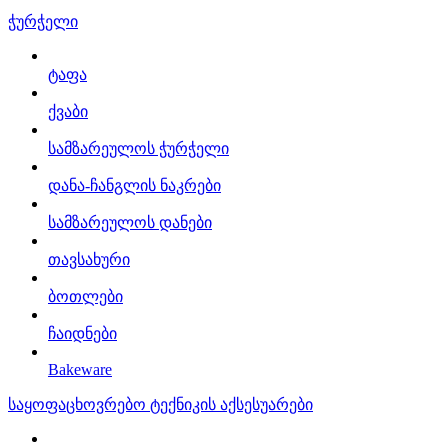
ჭურჭელი
ტაფა
ქვაბი
სამზარეულოს ჭურჭელი
დანა-ჩანგლის ნაკრები
სამზარეულოს დანები
თავსახური
ბოთლები
ჩაიდნები
Bakeware
საყოფაცხოვრებო ტექნიკის აქსესუარები