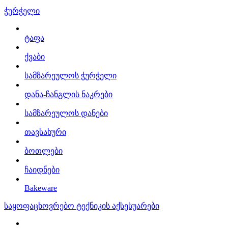
ჭურჭელი
ტაფა
ქვაბი
სამზარეულოს ჭურჭელი
დანა-ჩანგლის ნაკრები
სამზარეულოს დანები
თავსახური
ბოთლები
ჩაიდნები
Bakeware
საყოფაცხოვრებო ტექნიკის აქსესუარები