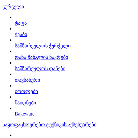
ჭურჭელი
ტაფა
ქვაბი
სამზარეულოს ჭურჭელი
დანა-ჩანგლის ნაკრები
სამზარეულოს დანები
თავსახური
ბოთლები
ჩაიდნები
Bakeware
საყოფაცხოვრებო ტექნიკის აქსესუარები